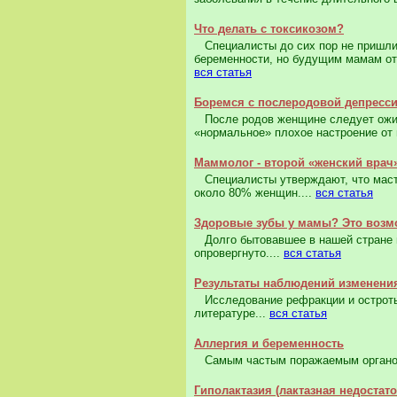
Что делать с токсикозом?
Специалисты до сих пор не пришли к
беременности, но будущим мамам от 
вся статья
Боремся с послеродовой депресс
После родов женщине следует ожида
«нормальное» плохое настроение от
Маммолог - второй «женский врач
Специалисты утверждают, что масто
около 80% женщин....
вся статья
Здоровые зубы у мамы? Это возм
Долго бытовавшее в нашей стране мн
опровергнуто....
вся статья
Результаты наблюдений изменения
Исследование рефракции и остроты
литературе...
вся статья
Аллергия и беременность
Самым частым поражаемым органом 
Гиполактазия (лактазная недостат