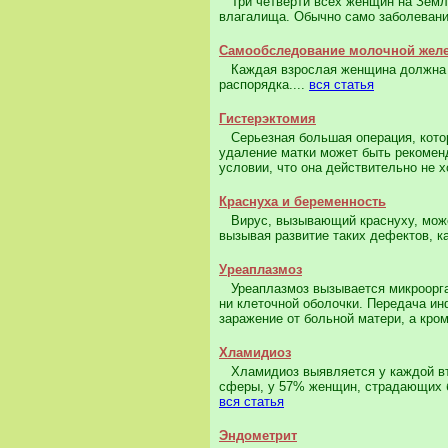
Три четверти всех женщин на Земл
влагалища. Обычно само заболевание
Самообследование молочной жел
Каждая взрослая женщина должна с
распорядка....
вся статья
Гистерэктомия
Серьезная большая операция, котор
удаление матки может быть рекомен
условии, что она действительно не х
Краснуха и беременность
Вирус, вызывающий краснуху, может
вызывая развитие таких дефектов, ка
Уреаплазмоз
Уреаплазмоз вызывается микроорга
ни клеточной оболочки. Передача ин
заражение от больной матери, а кром
Хламидиоз
Хламидиоз выявляется у каждой вт
сферы, у 57% женщин, страдающих б
вся статья
Эндометрит