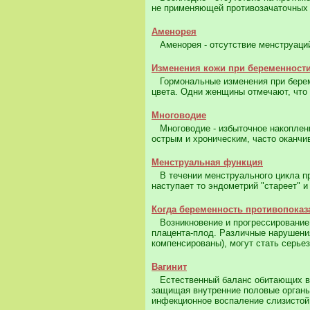
не применяющей противозачаточных 
Аменорея
Аменорея - отсутствие менструаций
Изменения кожи при беременност
Гормональные изменения при береме
цвета. Одни женщины отмечают, что и
Многоводие
Многоводие - избыточное накоплени
острым и хроническим, часто оканч
Менструальная функция
В течении менструального цикла про
наступает то эндометрий "стареет" и
Когда беременность противопоказ
Возникновение и прогрессирование 
плацента-плод. Различные нарушения
компенсированы), могут стать серьез
Вагинит
Естественный баланс обитающих во 
защищая внутренние половые органы.
инфекционное воспаление слизистой