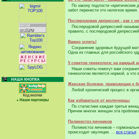
По закону подлости «критические д
забот перенести это нелегкое время. 
Послеродовая депрессия - как с н
Послеродовой депрессией называют 
правило, с послеродовой депрессией
Важно успеть!
Сохранение здоровья будущей матери
Одна из главных для российского зд
5 советов гинеколога: на каждый 
Наши советы помогут вам сохранить 
гинекологии является нормой, а что 
НАША КНОПКА
Женские болезни, приводящие к 
Любой хронический процесс в органи
Код кнопки
Наши партнеры
Как избавиться от молочницы
По статистике каждая третья женщин
Причем многих женщин эта проблема 
Поликистоз яичников
Поликистоз яичников – гормонально
происходит овуляции. ...
вся статья