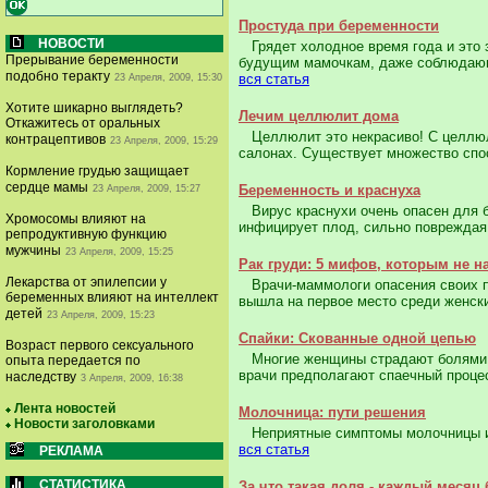
Простуда при беременности
НОВОСТИ
Грядет холодное время года и это з
Прерывание беременности
будущим мамочкам, даже соблюдающи
подобно теракту
вся статья
23 Апреля, 2009, 15:30
Хотите шикарно выглядеть?
Лечим целлюлит дома
Откажитесь от оральных
Целлюлит это некрасиво! С целлюли
контрацептивов
23 Апреля, 2009, 15:29
салонах. Существует множество спос
Кормление грудью защищает
сердце мамы
Беременность и краснуха
23 Апреля, 2009, 15:27
Вирус краснухи очень опасен для б
Хромосомы влияют на
инфицирует плод, сильно повреждая 
репродуктивную функцию
мужчины
23 Апреля, 2009, 15:25
Рак груди: 5 мифов, которым не н
Лекарства от эпилепсии у
Врачи-маммологи опасения своих па
беременных влияют на интеллект
вышла на первое место среди женски
детей
23 Апреля, 2009, 15:23
Спайки: Скованные одной цепью
Возраст первого сексуального
Многие женщины страдают болями в 
опыта передается по
врачи предполагают спаечный процес
наследству
3 Апреля, 2009, 16:38
Лента новостей
Молочница: пути решения
Новости заголовками
Неприятные симптомы молочницы изв
вся статья
РЕКЛАМА
СТАТИСТИКА
За что такая доля - каждый месяц 