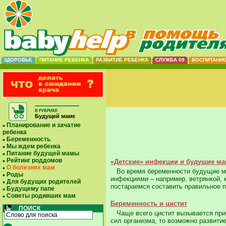
ЗДОРОВЬЕ
ПИТАНИЕ РЕБЕНКА
РАЗВИТИЕ РЕБЕНКА
СЛУЖБА 09
ВОСПИТАНИ
В РУБРИКЕ
Будущей маме
Планирование и зачатие
ребенка
Беременность
Мы ждем ребенка
Питание будущей мамы
Рейтинг роддомов
«Детские» инфекции и будущие м
О болезнях мам
Во время беременности будущие мам
Роды
инфекциями – например, ветрянкой, к
Для будущих родителей
постараемся составить правильное п
Будущему папе
Советы родивших мам
Беременность и цистит
ПОИСК
Чаще всего цистит вызывается прис
сил организма, то возможно развитие