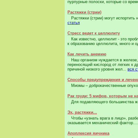
пурпурные полоски, которые со врем
Растяжки (стрии)
Растяжки (стрии) могут испортить 
статья
Стресс ведет к целлюлиту
Как известно, целлюлит - это пробл
к образованию целлюлита, много и од
Как лечить анемию
Наш организм нуждается в железе, ч
переносящий кислород от легких к д
причиной низкого уровня жел...
вся с
Способы предупреждения и лече
Миомы – доброкачественные опухоли
Рак груди: 5 мифов, которым не н
Для подавляющего большинства жен
Эх, растяжки...
Чтобы «узнать врага в лицо», разбе
оказывается механический фактор...
Апоплексия яичника