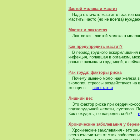
Застой молока и мастит
Надо отличать мастит от застоя моло
маститы часто (но не всегда) нуждаю
Мастит и лактостаз
Лактостаз - застой молока в молочн
Как предупредить мастит?
В период грудного вскармливания м
инфекция, попавшая в организм, мож
раньше называли грудницей, а сейча
Рак груди: факторы риска
Почему именно молочная железа в 
экология, стрессы воздействуют на 
женщины....
вся статья
Лишний вес
Это фактор риска при сердечно-сос
поджелудочной железы, суставов. По
Как похудеть, не навредив себе? ...
Хронические заболевания у бере
Хронические заболевания - это заб
всего излечиться от этих заболеван
заболевания в течение длительного 