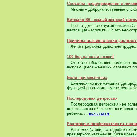
Способы предупреждения и лече
Миомы – доброкачественные опухоли
Витамин B6 - самый женский вита
Про то, для чего нужен витамин С, 
настоящие «золушки». И это несмотр
Причины возникновения растяжек
Лечить растяжки довольно трудно. 
100 бед на наши ножки!
От этого заболевания получают пол
нуждающиеся женщины страдают плос
Боли при месячных
Ежемесячно все женщины детородног
функцией организма – менструацией.
Послеродовая депрессия
Послеродовая депрессия - не только
переживается обычно легко и редко 
ребенка. ...
вся статья
Растяжки и профилактика их появ
Растяжки (стрии) - это дефект кож
чрезмерного натяжения. Кожа чрезвы