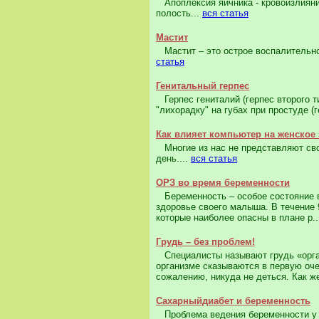
Апоплексия яичника - кровоизлияни
полость...
вся статья
Мастит
Мастит – это острое воспалительно
статья
Генитальный герпес
Герпес гениталий (герпес второго ти
"лихорадку" на губах при простуде (г
Как влияет компьютер на женское
Многие из нас не представляют сво
день....
вся статья
ОРЗ во время беременности
Беременность – особое состояние в 
здоровье своего малыша. В течение 9
которые наиболее опасны в плане р.
Грудь – без проблем!
Специалисты называют грудь «орга
организме сказываются в первую оче
сожалению, никуда не деться. Как же
Сахарныйдиабет и беременность
Проблема ведения беременности у 