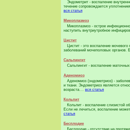
Эндометрит - воспаление внутреннег
течение сопровождается уплотнением
вся статья
Микоплазмоз
Микоплазмоз - острое инфекционно
наступить внутриутробное инфициров
Цистит
Цистит - это воспаление мочевого 
заболеваний мочеполовых органов. 
Сальпингит
Сальпингит - воспаление маточных 
Аденомиоз
Аденомиоз (эндометриоз) - заболева
и ткани. Эндометриоз является отно
возраста....
вся статья
Кольпит
Кольпит - воспаление слизистой об
Если не лечиться, воспаление может 
статья
Бесплодие
Бесплодие - отсутствие на протяже