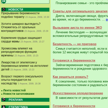
Планирование семьи - это проблема,
НОВОСТИ
Советы для оптимального зачатия
Прерывание беременности
Диета, включающая овощи, фрукты, 
подобно теракту
23 Апреля, 2009, 15:30
во время, но и до беременности. ...
в
Хотите шикарно выглядеть?
Откажитесь от оральных
Вызываем аиста по имени ЭКО
контрацептивов
23 Апреля, 2009, 15:29
Лечение бесплодия — волнующая тем
вспомогательные репродуктивные тех
Кормление грудью защищает
сердце мамы
23 Апреля, 2009, 15:27
Бездетность — не приговор
Хромосомы влияют на
Семья считается неполной, если в 
репродуктивную функцию
более 12 месяцев живут открытой пол
мужчины
23 Апреля, 2009, 15:25
Готовимся к беременности
Лекарства от эпилепсии у
Заблаговременная подготовка к бер
беременных влияют на интеллект
беременности и рождении здорового р
детей
23 Апреля, 2009, 15:23
Возраст первого сексуального
Как решиться рожать?
опыта передается по
К сожалению, только половина женщ
наследству
3 Апреля, 2009, 16:38
беременном состоянии и радоваться 
Лента новостей
Искусственное оплодотворение
Новости заголовками
В зависимости от результатов диагн
РЕКЛАМА
Готовимся к беременности
СТАТИСТИКА