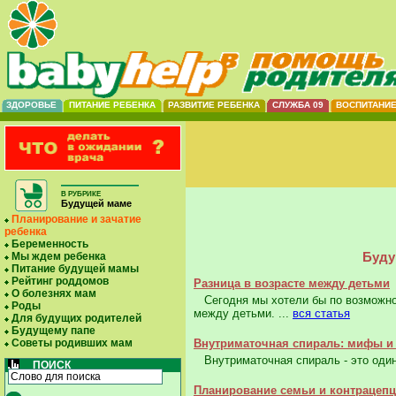
ЗДОРОВЬЕ
ПИТАНИЕ РЕБЕНКА
РАЗВИТИЕ РЕБЕНКА
СЛУЖБА 09
ВОСПИТАНИ
В РУБРИКЕ
Будущей маме
Планирование и зачатие
ребенка
Беременность
Буду
Мы ждем ребенка
Питание будущей мамы
Рейтинг роддомов
Разница в возрасте между детьми
О болезнях мам
Сегодня мы хотели бы по возможнос
Роды
между детьми. ...
вся статья
Для будущих родителей
Будущему папе
Советы родивших мам
Внутриматочная спираль: мифы и
Внутриматочная спираль - это один
ПОИСК
Планирование семьи и контрацеп