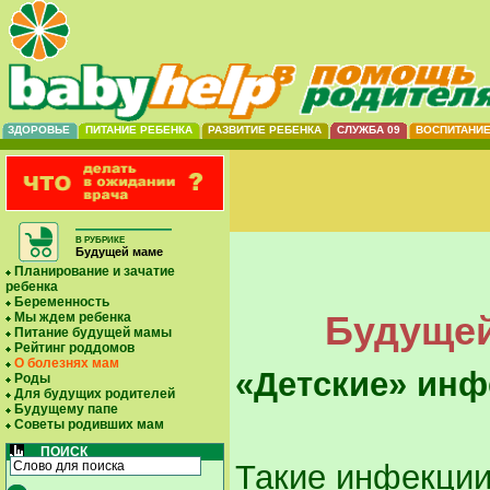
ЗДОРОВЬЕ
ПИТАНИЕ РЕБЕНКА
РАЗВИТИЕ РЕБЕНКА
СЛУЖБА 09
ВОСПИТАНИ
В РУБРИКЕ
Будущей маме
Планирование и зачатие
ребенка
Беременность
Будущей
Мы ждем ребенка
Питание будущей мамы
Рейтинг роддомов
О болезнях мам
«Детские» инф
Роды
Для будущих родителей
Будущему папе
Советы родивших мам
ПОИСК
Такие инфекции,