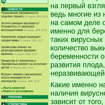
на первый взгл
НОВОСТИ
ведь многие из 
Прерывание беременности
подобно теракту
23 Апреля, 2009, 15:30
на самом деле 
Хотите шикарно выглядеть?
Откажитесь от оральных
именно для бер
контрацептивов
23 Апреля, 2009, 15:29
Кормление грудью защищает
таких вирусных
сердце мамы
23 Апреля, 2009, 15:27
количество вык
Хромосомы влияют на
репродуктивную функцию
беременности о
мужчины
23 Апреля, 2009, 15:25
Лекарства от эпилепсии у
развития плода
беременных влияют на интеллект
детей
23 Апреля, 2009, 15:23
неразвивающей
Возраст первого сексуального
опыта передается по
наследству
3 Апреля, 2009, 16:38
Какие именно н
Лента новостей
наличия вирусн
Новости заголовками
РЕКЛАМА
зависит от того
СТАТИСТИКА