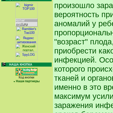
произошло зара
вероятность пр
аномалий у реб
пропорциональн
"возраст" плода
приобрести как
инфекцией. Осо
НАША КНОПКА
которого проис
тканей и органо
Код кнопки
Наши партнеры
именно в это в
максимум усили
заражения инфе