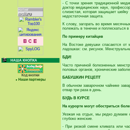
- С точки зрения традиционной меди
доктор медицинских наук, профессо
слизистая, которая защищает шейку 
недостаточная защита.
К слову, загорать во время месячны
полежать в тенечке и поплескаться в
По примеру китайцев
На Востоке девушки спасаются от 
ладошках: см. рисунок. Менструальны
БДИ!
НАША КНОПКА
Часто причиной болезненных менстр
половых органов, хронические заболе
Код кнопки
БАБУШКИН РЕЦЕПТ
Наши партнеры
В обычном заварочном чайнике завар
отвар три раза в день.
БУДЬ В КУРСЕ
На курорте могут
обостриться боле
Уезжая на отдых, мы редко думаем о
глубоко женские.
- При резкой смене климата или ча