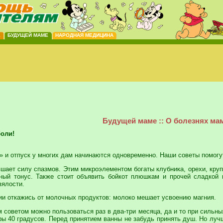
Е
БУДУЩЕЙ МАМЕ
НАРОДНАЯ МЕДИЦИНА
Будущей маме :: О болезнях ма
боли!
» и отпуск у многих дам начинаются одновременно. Наши советы помогут
ьшает силу спазмов. Этим микроэлементом богаты клубника, орехи, круп
ый тонус. Также стоит объявить бойкот плюшкам и прочей сладкой 
вялости.
ции откажись от молочных продуктов: молоко мешает усвоению магния.
советом можно пользоваться раз в два-три месяца, да и то при сильных
уры 40 градусов. Перед принятием ванны не забудь принять душ. Но лу