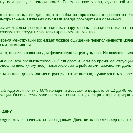
ку или грелку с теплой водой. Полежав пару часов, лучше пойти п
етки: совет годится для тех, кто не боится гормональных препаратов.
енструальные циклы без овуляции всегда проходят безболезненно.
еским маслом: разотри в ладошках пару капель лавандового масла - о
 «разомнет» сосуды и заставит кровь бежать быстрее.
о время менструации возникает ложное ощущение переполненности мочев
е микроэлементы.
тзале, снизив в опасные дни физическую нагрузку вдвое. Но исключи си
 мнение, что предменструальный синдром и боли во время менструаци
одсолнечное, кунжутное), некоторые сорта рыб, злаки, арахис, миндаль,
ы за день до начала менструации - какие именно, лучше узнать у своег
аблюдаются почти у 50% женщин и девушек в возрасте от 12 до 45 ле
руации. Опасно, если боли впервые возникают у женщин старше тридцат
» дни?
поеду в отпуск, начинаются «праздники». Действительно ли вредно в это