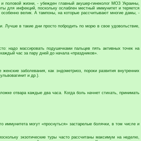
а и половой жизни, - убежден главный акушер-гинеколог МОЗ Украины,
ты для инфекций, поскольку ослаблен местный иммунитет и теряется
 особенно велик. А тампоны, на которые рассчитывают многие дамы, -
ми. Лучше в такие дни просто побродить по морю в свое удовольствие,
то: надо массировать подушечками пальцев пять активных точек на
 каждый час за пару дней до начала «праздников».
 женские заболевания, как эндометриоз, пороки развития внутренних
ульвовагинит и др.).
ложке отвара каждые два часа. Когда боль начнет стихать, принимать
го иммунитета могут «проснуться» застарелые болячки, в том числе и
поскольку экзотические туры часто рассчитаны максимум на неделю,