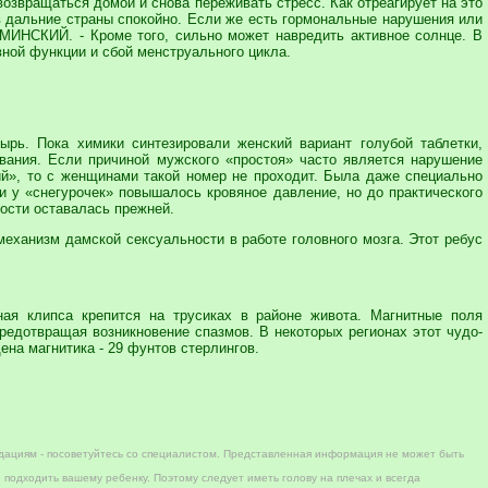
озвращаться домой и снова переживать стресс. Как отреагирует на это
в дальние страны спокойно. Если же есть гормональные нарушения или
КАМИНСКИЙ. - Кроме того, сильно может навредить активное солнце. В
ной функции и сбой менструального цикла.
ырь. Пока химики синтезировали женский вариант голубой таблетки,
вания. Если причиной мужского «простоя» часто является нарушение
ний», то с женщинами такой номер не проходит. Была даже специально
и у «снегурочек» повышалось кровяное давление, но до практического
ности оставалась прежней.
механизм дамской сексуальности в работе головного мозга. Этот ребус
ная клипса крепится на трусиках в районе живота. Магнитные поля
редотвращая возникновение спазмов. В некоторых регионах этот чудо-
ена магнитика - 29 фунтов стерлингов.
дациям - посоветуйтесь со специалистом. Представленная информация не может быть
 подходить вашему ребенку. Поэтому следует иметь голову на плечах и всегда