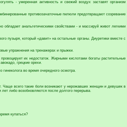
огулять - умеренная активность и свежий воздух заставят организм
 Комбинированные противозачаточные пилюли предотвращают созревание
но обладает анальгетическими свойствами - и массируй живот легкими
ого пузыря, который «давит» на остальные органы. Диуретики вместе с
ловые упражнения на тренажерах и прыжки.
и провоцирует их недостаток. Жирными кислотами богаты растительные
 авокадо, грецкие орехи.
о гинеколога во время очередного осмотра.
т. Чаще всего такие боли возникают у нерожавших женщин и девушек в
и лет либо возобновляются после долгого перерыва.
 время купаться?