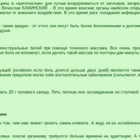
цины, в «критические» дни лучше воздерживаться от заплывов, загар
р Вячеслав КАМИНСКИЙ. - В это время женские органы наиболее откры
матки от внешнего воздействия. В это время риск попадания инфекции
х также вредно - от этого они могут быть более болезненными и долги
 душе.
менструальных болей при помощи точечного массажа. Все очень прос
е боли не возникнут, если делать такой массаж по полторы-две минуты
уаций (особенно если боль длится дольше двух дней) являются такие
вания придатков матки либо воспалительные заболевания (сальпингит, в
ить 20 г полевого хвоща. Пить теплым или охлажденным по столовой 
зни
 том, чем нам может грозить смена климата. А ведь из-за ослабленно
совых поясов организму требуется больше времени на адаптацию. А 