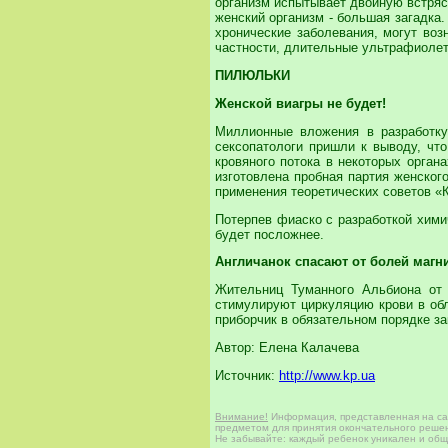
организм испытывает двойную встряск
женский организм - большая загадка
хронические заболевания, могут воз
частности, длительные ультрафиолет
ПИЛЮЛЬКИ
Женской виагры
не будет!
Миллионные вложения в разработку 
сексопатологи пришли к выводу, чт
кровяного потока в некоторых орган
изготовлена пробная партия женског
применения теоретических советов «
Потерпев фиаско с разработкой хими
будет посложнее.
Англичанок спасают от болей маг
Жительниц Туманного Альбиона от 
стимулируют циркуляцию крови в обл
приборчик в обязательном порядке за
Автор: Елена Калачева
Источник:
http://www.kp.ua
Внимание!
Информация, представленная на сай
предметом для принятия окончательного решен
Не забывайте: каждый ребенок уникален и общи