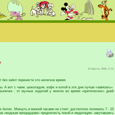
м
10 Августа, 2008, 17:31
 без забот перенести это нелегкое время.
ы. А вот с чаем, шоколадом, кофе и колой в эти дни лучше «завязать».
выпечке - от мучных изделий у многих во время «критических» дней
 болях. Мокнуть в ванной часами не стоит: достаточно полежать 7 - 10
чше «водным процедурам» предпочесть покой и медитацию: закутавшись