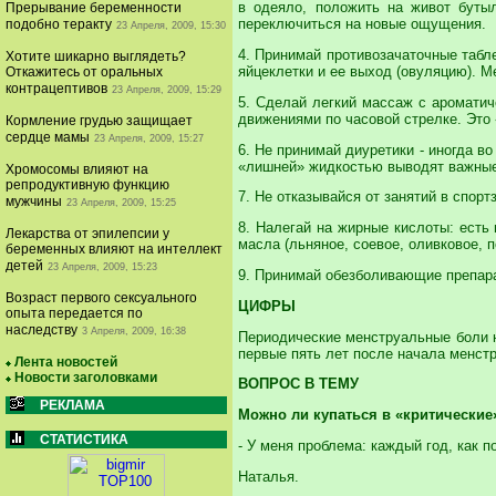
в одеяло, положить на живот бутыл
Прерывание беременности
переключиться на новые ощущения.
подобно теракту
23 Апреля, 2009, 15:30
4. Принимай противозачаточные табл
Хотите шикарно выглядеть?
яйцеклетки и ее выход (овуляцию). М
Откажитесь от оральных
контрацептивов
23 Апреля, 2009, 15:29
5. Сделай легкий массаж с ароматич
движениями по часовой стрелке. Это
Кормление грудью защищает
сердце мамы
23 Апреля, 2009, 15:27
6. Не принимай диуретики - иногда в
«лишней» жидкостью выводят важны
Хромосомы влияют на
репродуктивную функцию
7. Не отказывайся от занятий в спор
мужчины
23 Апреля, 2009, 15:25
8. Налегай на жирные кислоты: есть
Лекарства от эпилепсии у
масла (льняное, соевое, оливковое, п
беременных влияют на интеллект
детей
23 Апреля, 2009, 15:23
9. Принимай обезболивающие препарат
Возраст первого сексуального
ЦИФРЫ
опыта передается по
наследству
3 Апреля, 2009, 16:38
Периодические менструальные боли н
первые пять лет после начала менст
Лента новостей
Новости заголовками
ВОПРОС В ТЕМУ
РЕКЛАМА
Можно ли
купаться в «критические
СТАТИСТИКА
- У меня проблема: каждый год, как 
Наталья.