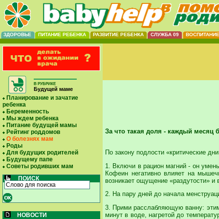
ЗДОРОВЬЕ
ПИТАНИЕ РЕБЕНКА
РАЗВИТИЕ РЕБЕНКА
СЛУЖБА 09
ВОСПИТАНИ
В РУБРИКЕ
Будущей маме
Планирование и зачатие
ребенка
Беременность
Мы ждем ребенка
Питание будущей мамы
За что такая доля - каждый месяц 
Рейтинг роддомов
О болезнях мам
Роды
По закону подлости «критические дни
Для будущих родителей
Будущему папе
1. Включи в рацион магний - он умен
Советы родивших мам
Кофеин негативно влияет на мышечн
ПОИСК
возникает ощущение «раздутости» и 
2. На пару дней до начала менструа
3. Прими расслабляющую ванну: этим 
минут в воде, нагретой до температ
НОВОСТИ