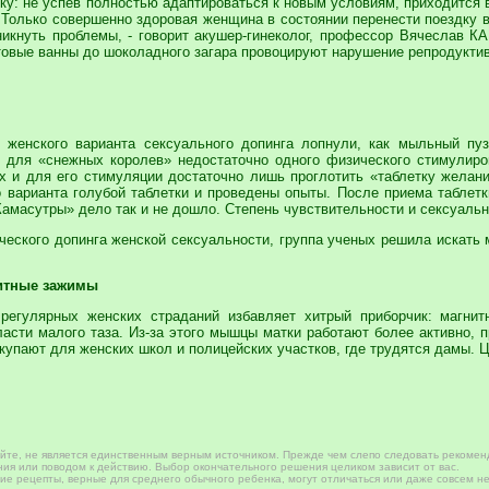
у: не успев полностью адаптироваться к новым условиям, приходится в
. Только совершенно здоровая женщина в состоянии перенести поездку 
никнуть проблемы, - говорит акушер-гинеколог, профессор Вячеслав 
овые ванны до шоколадного загара провоцируют нарушение репродуктив
женского варианта сексуального допинга лопнули, как мыльный пуз
о для «снежных королев» недостаточно одного физического стимулиро
ах и для его стимуляции достаточно лишь проглотить «таблетку жела
о варианта голубой таблетки и проведены опыты. После приема таблетк
Камасутры» дело так и не дошло. Степень чувствительности и сексуаль
ческого допинга женской сексуальности, группа ученых решила искать 
нитные зажимы
регулярных женских страданий избавляет хитрый приборчик: магнит
асти малого таза. Из-за этого мышцы матки работают более активно, п
купают для женских школ и полицейских участков, где трудятся дамы. Ц
те, не является единственным верным источником. Прежде чем слепо следовать рекомен
ия или поводом к действию. Выбор окончательного решения целиком зависит от вас.
е рецепты, верные для среднего обычного ребенка, могут отличаться или даже совсем не