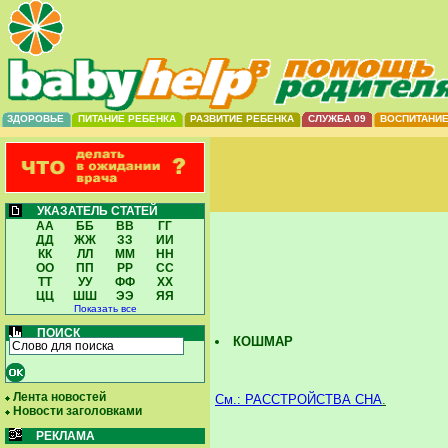
ЗДОРОВЬЕ
ПИТАНИЕ РЕБЕНКА
РАЗВИТИЕ РЕБЕНКА
СЛУЖБА 09
ВОСПИТАНИ
УКАЗАТЕЛЬ СТАТЕЙ
АА
ББ
ВВ
ГГ
ДД
ЖЖ
ЗЗ
ИИ
КК
ЛЛ
ММ
НН
ОО
ПП
РР
СС
ТТ
УУ
ФФ
ХХ
ЦЦ
ШШ
ЭЭ
ЯЯ
Показать все
ПОИСК
КОШМАР
Лента новостей
См.: РАССТРОЙСТВА СНА
.
Новости заголовками
РЕКЛАМА