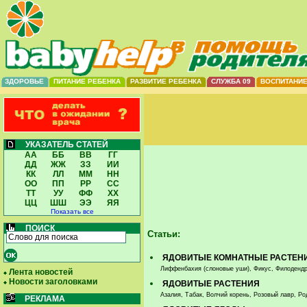
ЗДОРОВЬЕ
ПИТАНИЕ РЕБЕНКА
РАЗВИТИЕ РЕБЕНКА
СЛУЖБА 09
ВОСПИТАНИ
УКАЗАТЕЛЬ СТАТЕЙ
АА
ББ
ВВ
ГГ
ДД
ЖЖ
ЗЗ
ИИ
КК
ЛЛ
ММ
НН
ОО
ПП
РР
СС
ТТ
УУ
ФФ
ХХ
ЦЦ
ШШ
ЭЭ
ЯЯ
Показать все
ПОИСК
Статьи:
ЯДОВИТЫЕ КОМНАТНЫЕ РАСТЕН
Лиффенбахия (слоновые уши), Фикус, Филоденд
Лента новостей
Новости заголовками
ЯДОВИТЫЕ РАСТЕНИЯ
Азалия, Табак, Волчий корень, Розовый лавр, Р
РЕКЛАМА