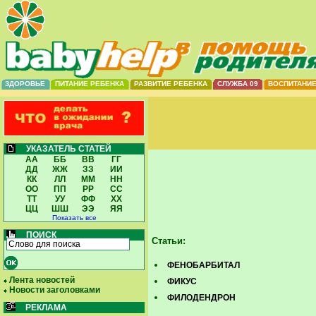
ЗДОРОВЬЕ
ПИТАНИЕ РЕБЕНКА
РАЗВИТИЕ РЕБЕНКА
СЛУЖБА 09
ВОСПИТАНИ
УКАЗАТЕЛЬ СТАТЕЙ
АА
ББ
ВВ
ГГ
ДД
ЖЖ
ЗЗ
ИИ
КК
ЛЛ
ММ
НН
ОО
ПП
РР
СС
ТТ
УУ
ФФ
ХХ
ЦЦ
ШШ
ЭЭ
ЯЯ
Показать все
ПОИСК
Статьи:
ФЕНОБАРБИТАЛ
Лента новостей
ФИКУС
Новости заголовками
ФИЛОДЕНДРОН
РЕКЛАМА