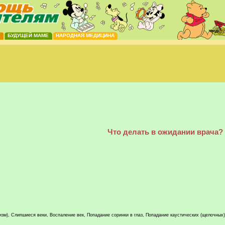
Е
БУДУЩЕЙ МАМЕ
НАРОДНАЯ МЕДИЦИНА
Что делать в ожидании врача?
бизм), Слипшиеся веки, Воспаление век, Попадание соринки в глаз, Попадание каустических (щелочных)