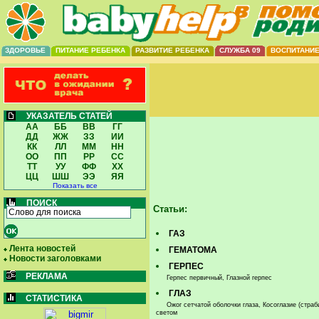
ЗДОРОВЬЕ
ПИТАНИЕ РЕБЕНКА
РАЗВИТИЕ РЕБЕНКА
СЛУЖБА 09
ВОСПИТАНИ
УКАЗАТЕЛЬ СТАТЕЙ
АА
ББ
ВВ
ГГ
ДД
ЖЖ
ЗЗ
ИИ
КК
ЛЛ
ММ
НН
ОО
ПП
РР
СС
ТТ
УУ
ФФ
ХХ
ЦЦ
ШШ
ЭЭ
ЯЯ
Показать все
ПОИСК
Статьи:
ГАЗ
Лента новостей
ГЕМАТОМА
Новости заголовками
ГЕРПЕС
РЕКЛАМА
Герпес первичный, Глазной герпес
ГЛАЗ
СТАТИСТИКА
Ожог сетчатой оболочки глаза, Косоглазие (стра
светом