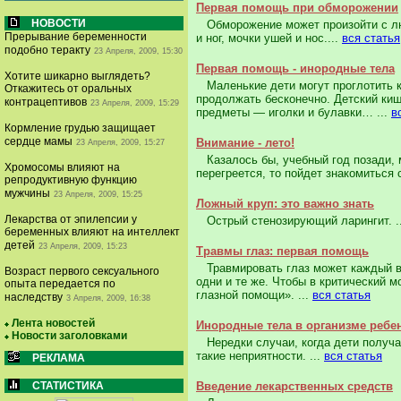
Первая помощь при обморожении
НОВОСТИ
Обморожение может произойти с люб
Прерывание беременности
и ног, мочки ушей и нос....
вся статья
подобно теракту
23 Апреля, 2009, 15:30
Первая помощь - инородные тела
Хотите шикарно выглядеть?
Маленькие дети могут проглотить ко
Откажитесь от оральных
продолжать бес­конечно. Детский ки
контрацептивов
23 Апреля, 2009, 15:29
предметы — игол­ки и булавки… ...
в
Кормление грудью защищает
сердце мамы
Внимание - лето!
23 Апреля, 2009, 15:27
Казалось бы, учебный год позади, м
Хромосомы влияют на
перегреется, то пойдет знакомиться с
репродуктивную функцию
мужчины
23 Апреля, 2009, 15:25
Ложный круп: это важно знать
Лекарства от эпилепсии у
Острый стенозирующий ларингит. .
беременных влияют на интеллект
детей
23 Апреля, 2009, 15:23
Травмы глаз: первая помощь
Травмировать глаз может каждый в 
Возраст первого сексуального
одни и те же. Чтобы в критический м
опыта передается по
глазной помощи». ...
вся статья
наследству
3 Апреля, 2009, 16:38
Лента новостей
Инородные тела в организме ребе
Новости заголовками
Нередки случаи, когда дети получа
такие неприятности. ...
вся статья
РЕКЛАМА
СТАТИСТИКА
Введение лекарственных средств