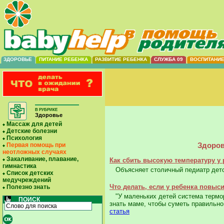
ЗДОРОВЬЕ
ПИТАНИЕ РЕБЕНКА
РАЗВИТИЕ РЕБЕНКА
СЛУЖБА 09
ВОСПИТАНИ
В РУБРИКЕ
Здоровье
Массаж для детей
Детские болезни
Психология
Здоров
Первая помощь при
неотложных случаях
Закаливание, плавание,
Как сбить высокую температуру у 
гимнастика
Объясняет столичный педиатр детск
Список детских
медучреждений
Что делать, если у ребенка повыс
Полезно знать
"У маленьких детей система терморе
ПОИСК
знать маме, чтобы суметь правильн
статья