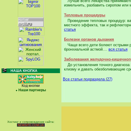
Лучше всего лекарства принимаются
измельчить, разбавить сиропом или 
Тепловые процедуры
Проведение тепловых процедур: ван
местного эффекта, так и рефлекторно
статья
Болезни органов дыхания
Чаще всего дети болеют острыми р
бронхиальной астмой....
вся статья
Заболевания желудочно-кишечного
До установления точного диагноза и
клизму и давать обезболивающие сре
НАША КНОПКА
Все статьи подраздела (27)
Код кнопки
Наши партнеры
Хостинг и сопровождение сайта:
NEWSITE.COM.UA