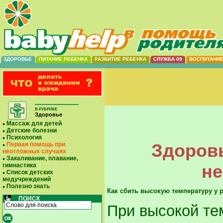
ЗДОРОВЬЕ
ПИТАНИЕ РЕБЕНКА
РАЗВИТИЕ РЕБЕНКА
СЛУЖБА 09
ВОСПИТАНИ
В РУБРИКЕ
Здоровье
Массаж для детей
Детские болезни
Психология
Здоровь
Первая помощь при
неотложных случаях
Закаливание, плавание,
не
гимнастика
Список детских
медучреждений
Полезно знать
Как сбить высокую температуру у 
ПОИСК
При высокой те