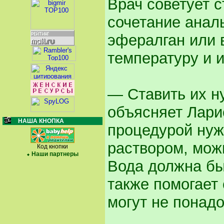
Врач советует 
сочетание анал
эфералган или 
температуру и и
— Ставить их н
объясняет Лари
НАША КНОПКА
процедурой нуж
раствором, можн
Код кнопки
Наши партнеры
Вода должна бы
также помогает 
могут не понадо