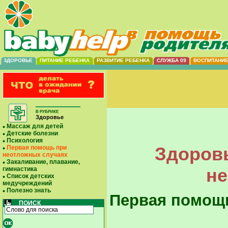
ЗДОРОВЬЕ
ПИТАНИЕ РЕБЕНКА
РАЗВИТИЕ РЕБЕНКА
СЛУЖБА 09
ВОСПИТАНИ
В РУБРИКЕ
Здоровье
Массаж для детей
Детские болезни
Психология
Здоровь
Первая помощь при
неотложных случаях
Закаливание, плавание,
не
гимнастика
Список детских
медучреждений
Полезно знать
Первая помощь
ПОИСК