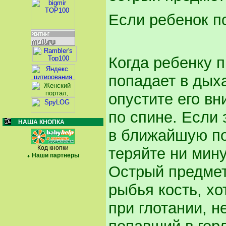
Если ребенок п
Когда ребенку 
попадает в дыха
опустите его вн
по спине. Если 
НАША КНОПКА
в ближайшую по
Код кнопки
теряйте ни мин
Наши партнеры
Острый предмет
рыбья кость, хо
при глота­нии, 