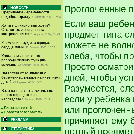
Проглоченные 
НОВОСТИ
Прерывание беременности
подобно теракту
23 Апреля, 2009, 15:30
Если ваш ребен
Хотите шикарно выглядеть?
Откажитесь от оральных
предмет типа сл
контрацептивов
23 Апреля, 2009, 15:29
можете не волн
Кормление грудью защищает
сердце мамы
23 Апреля, 2009, 15:27
хлеба, чтобы п
Хромосомы влияют на
репродуктивную функцию
Просто осматрив
мужчины
23 Апреля, 2009, 15:25
Лекарства от эпилепсии у
дней, чтобы усп
беременных влияют на интеллект
детей
23 Апреля, 2009, 15:23
Разумеется, сле
Возраст первого сексуального
опыта передается по
если у ребенка 
наследству
3 Апреля, 2009, 16:38
или проглоченн
Лента новостей
Новости заголовками
причиняет ему 
РЕКЛАМА
острый предмет 
СТАТИСТИКА