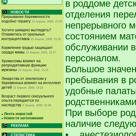
в роддоме детс
отделения пере
НОВОСТИ
Прерывание беременности
подобно теракту
23 Апреля, 2009, 15:30
непрерывного м
Хотите шикарно выглядеть?
состоянием мате
Откажитесь от оральных
контрацептивов
23 Апреля, 2009, 15:29
обслуживании 
Кормление грудью защищает
сердце мамы
23 Апреля, 2009, 15:27
персоналом.
Хромосомы влияют на
репродуктивную функцию
Большое значен
мужчины
23 Апреля, 2009, 15:25
пребывания в р
Лекарства от эпилепсии у
беременных влияют на интеллект
детей
удобные палаты
23 Апреля, 2009, 15:23
Возраст первого сексуального
родственниками 
опыта передается по
наследству
3 Апреля, 2009, 16:38
При выборе род
Лента новостей
Новости заголовками
наличие следу
РЕКЛАМА
• анестезиолог
СТАТИСТИКА