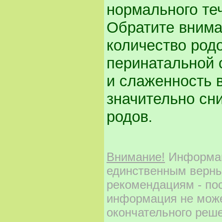
нормального те
Обратите внима
количество родо
перинатальной 
и слаженность 
значительно сн
родов.
Внимание!
Информаци
единственным верны
рекомендациям - по
информация не може
окончательного реш