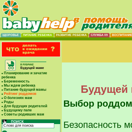
ЗДОРОВЬЕ
ПИТАНИЕ РЕБЕНКА
РАЗВИТИЕ РЕБЕНКА
СЛУЖБА 09
ВОСПИТАНИ
В РУБРИКЕ
Будущей маме
Планирование и зачатие
ребенка
Беременность
Будущей 
Мы ждем ребенка
Питание будущей мамы
Рейтинг роддомов
О болезнях мам
Выбор роддом
Роды
Для будущих родителей
Будущему папе
Советы родивших мам
ПОИСК
Безопасность м