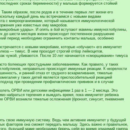
а последних сроках беременности) у малыша формируется стойкий
Таким образом, после родов и в течение первых лет жизни его
Поскольку каждый день мы встречаемся с новыми видами
кта с микроорганизмами, который называется иммунологической
оржения уже известных ему микробов.
«микробные удары». И опять в бой вступают мамины иммуноглобулины,
ех до шести месяцев жизни происходит постепенное разрушение
ский период необходимо ограничить контакты малыша, особенно
встречается с новыми микробами, которые «обучают» его иммунитет
леза — тимус. В нем проходит строгий отбор лейкоцитов,
как чужой, убиваются. После 10 лет начинается «сморщивание» тимуса
часто болеющих простудными заболеваниями. Как правило, у таких
оглобулинов, неправильно происходят иммунные реакции. К незрелости
шенность, и ранний отказ от грудного вскармливания, тяжелые
омегалия у таких детей является приспособительной реакцией
подход при проведении профилактических прививок и в случае
болеть ОРВИ или детскими инфекциями 1 раз в 1 — 2 месяца. Это
имо набраться терпения и выждать время, пока иммунитет ребенка
ле ОРВИ возникли тяжелые осложнения (бронхит, синусит, пневмония
ить свою иммунную систему. Ведь чем активнее иммунитет у будущей
ых факторов она сможет передать малышу. Здесь важно и правильное,
того, будущей маме необходимо беречь себя во время эпидемий гриппа