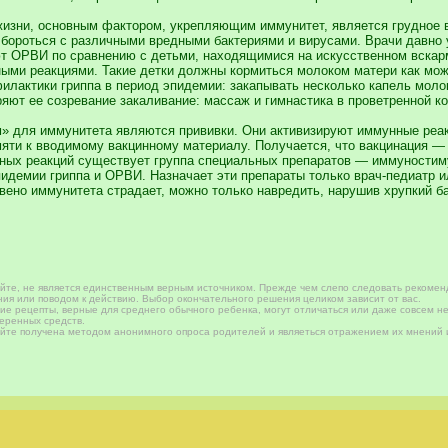
 жизни, основным фактором, укрепляющим иммунитет, является грудное
бороться с различными вредными бактериями и вирусами. Врачи давно у
еют ОРВИ по сравнению с детьми, находящимися на искусственном вска
ыми реакциями. Такие детки должны кормиться молоком матери как мож
филактики гриппа в период эпидемии: закапывать несколько капель моло
яют ее созревание закаливание: массаж и гимнастика в проветренной к
м» для иммунитета являются прививки. Они активизируют иммунные ре
ти к вводимому вакцинному материалу. Получается, что вакцинация —
ных реакций существует группа специальных препаратов — иммуностим
идемии гриппа и ОРВИ. Назначает эти препараты только врач-педиатр и
звено иммунитета страдает, можно только навредить, нарушив хрупкий б
те, не является единственным верным источником. Прежде чем слепо следовать рекомен
ия или поводом к действию. Выбор окончательного решения целиком зависит от вас.
е рецепты, верные для среднего обычного ребенка, могут отличаться или даже совсем не
веренных средств.
те получена методом анонимного опроса родителей и являеться отражением их мнений и