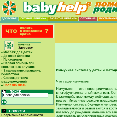
ЗДОРОВЬЕ
ПИТАНИЕ РЕБЕНКА
РАЗВИТИЕ РЕБЕНКА
СЛУЖБА 09
ВОСПИТАНИ
В РУБРИКЕ
Здоровье
Массаж для детей
Детские болезни
Психология
Первая помощь при
неотложных случаях
Иммунная система у детей и метод
Закаливание, плавание,
гимнастика
Список детских
Что такое иммунитет
медучреждений
Полезно знать
Иммунитет — это невосприимчивость 
ПОИСК
многофункциональный механизм. Осно
Взаимодействие между лейкоцитами р
врагов. Иммунные реакции предохраня
Иммунная система будущего человека
закладываются и развиваются в кост
НОВОСТИ
поэтому до рождения малыша его за
Прерывание беременности
действовать неблагоприятные фактор