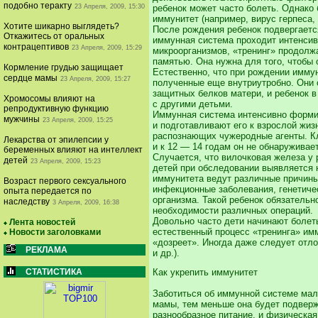
подобно теракту
ребенок может часто болеть. Однако
23 Апреля, 2009, 15:30
иммунитет (например, вирус герпеса,
Хотите шикарно выглядеть?
После рождения ребенок подвергается
Откажитесь от оральных
иммунная система проходит интенсив
контрацептивов
23 Апреля, 2009, 15:29
микроорганизмов, «тренинг» продолж
памятью. Она нужна для того, чтобы
Кормление грудью защищает
Естественно, что при рождении имму
сердце мамы
23 Апреля, 2009, 15:27
полученные еще внутриутробно. Они 
защитных белков матери, и ребенок 
Хромосомы влияют на
с другими детьми.
репродуктивную функцию
Иммунная система интенсивно формир
мужчины
23 Апреля, 2009, 15:25
и подготавливают его к взрослой жиз
распознающих чужеродные агенты. Кл
Лекарства от эпилепсии у
и к 12 — 14 годам он не обнаруживае
беременных влияют на интеллект
Случается, что вилочковая железа у
детей
23 Апреля, 2009, 15:23
детей при обследовании выявляется 
иммунитета ведут различные причины:
Возраст первого сексуального
инфекционные заболевания, генетиче
опыта передается по
организма. Такой ребенок обязатель
наследству
3 Апреля, 2009, 16:38
необходимости различных операций.
Довольно часто дети начинают болет
Лента новостей
естественный процесс «тренинга» им
Новости заголовками
«дозреет». Иногда даже следует отл
РЕКЛАМА
и др.).
СТАТИСТИКА
Как укрепить иммунитет
Заботиться об иммунной системе мал
мамы, тем меньше она будет подверж
разнообразное питание, и физическа