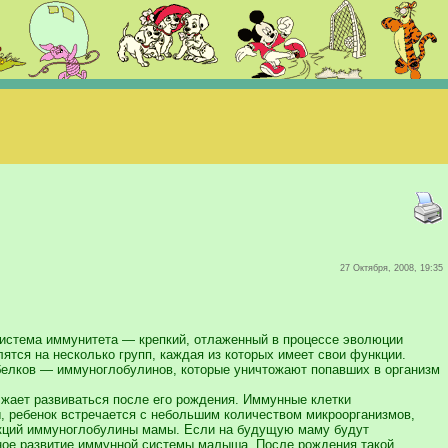
27 Октября, 2008, 19:35
Система иммунитета — крепкий, отлаженный в процессе эволюции
ся на несколько групп, каждая из которых имеет свои функции.
белков — иммуноглобулинов, которые уничтожают попавших в организм
жает развиваться после его рождения. Иммунные клетки
ы, ребенок встречается с небольшим количеством микроорганизмов,
екций иммуноглобулины мамы. Если на будущую маму будут
ное развитие иммунной системы малыша. После рождения такой