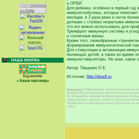
и ОРВИ.
Для ребенка, особенно в первый год
иммуноглобулины, которые помогают 
месяцев, в 2 раза реже и легче бол
детишек с глубоко незрелыми иммунн
что его можно использовать для про
Тренируют иммунную систему и ускор
и солнечные ванны.
Кроме того, своеобразным «тренинго
формирование иммунологической памя
Для стимуляции и активизации иммун
болеющих детей, а также во время эп
иммуностимуляторы. Не зная, какое 
НАША КНОПКА
Автор: Пащенко О.Е.
Код кнопки
Источник:
http://plus9.ru
Наши партнеры
Внимание!
Информация, представленная на сай
предметом для принятия окончательного решен
Не забывайте: каждый ребенок уникален и общи
советоваться с врачом, даже в отношении про
Справочная информация представленная на сай
сайта.