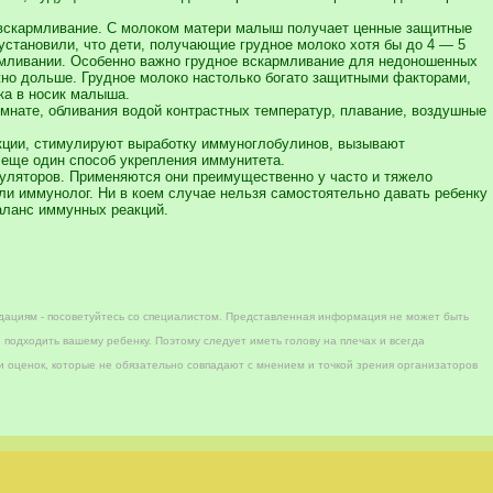
 вскармливание. С молоком матери малыш получает ценные защитные
становили, что дети, получающие грудное молоко хотя бы до 4 — 5
рмливании. Особенно важно грудное вскармливание для недоношенных
но дольше. Грудное молоко настолько богато защитными факторами,
ка в носик малыша.
омнате, обливания водой контрастных температур, плавание, воздушные
акции, стимулируют выработку иммуноглобулинов, вызывают
 еще один способ укрепления иммунитета.
уляторов. Применяются они преимущественно у часто и тяжело
ли иммунолог. Ни в коем случае нельзя самостоятельно давать ребенку
аланс иммунных реакций.
дациям - посоветуйтесь со специалистом. Представленная информация не может быть
 подходить вашему ребенку. Поэтому следует иметь голову на плечах и всегда
 оценок, которые не обязательно совпадают с мнением и точкой зрения организаторов