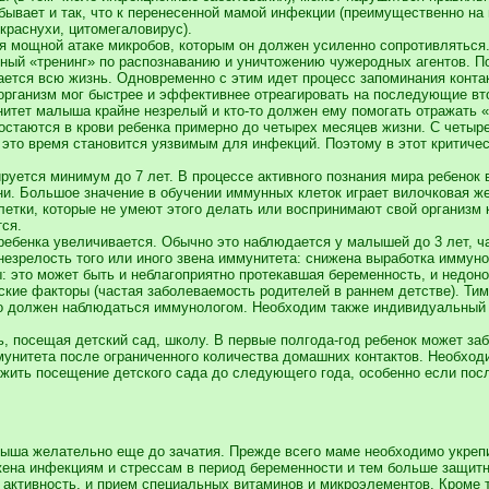
 бывает и так, что к перенесенной мамой инфекции (преимущественно н
 краснухи, цитомегаловирус).
 мощной атаке микробов, которым он должен усиленно сопротивляться. 
ный «тренинг» по распознаванию и уничтожению чужеродных агентов. 
ается всю жизнь. Одновременно с этим идет процесс запоминания конта
 организм мог быстрее и эффективнее отреагировать на последующие вт
нитет малыша крайне незрелый и кто-то должен ему помогать отражать 
остаются в крови ребенка примерно до четырех месяцев жизни. С четыр
в это время становится уязвимым для инфекций. Поэтому в этот критиче
уется минимум до 7 лет. В процессе активного познания мира ребенок 
ни. Большое значение в обучении иммунных клеток играет вилочковая же
етки, которые не умеют этого делать или воспринимают свой организм 
тся.
 ребенка увеличивается. Обычно это наблюдается у малышей до 3 лет, 
незрелость того или иного звена иммунитета: снижена выработка иммун
 это может быть и неблагоприятно протекавшая беременность, и недоно
ские факторы (частая заболеваемость родителей в раннем детстве). Тим
но должен наблюдаться иммунологом. Необходим также индивидуальный 
ь, посещая детский сад, школу. В первые полгода-год ребенок может за
мунитета после ограниченного количества домашних контактов. Необход
ожить посещение детского сада до следующего года, особенно если пос
ыша желательно еще до зачатия. Прежде всего маме необходимо укреп
ена инфекциям и стрессам в период беременности и тем больше защитн
я активность, и прием специальных витаминов и микроэлементов. Кроме 