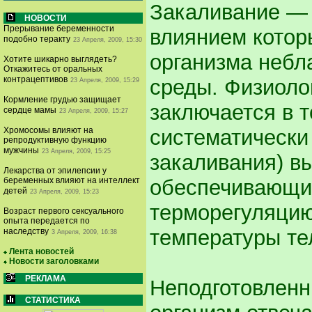
Закаливание — 
НОВОСТИ
Прерывание беременности
влиянием котор
подобно теракту
23 Апреля, 2009, 15:30
организма небл
Хотите шикарно выглядеть?
Откажитесь от оральных
контрацептивов
среды. Физиоло
23 Апреля, 2009, 15:29
Кормление грудью защищает
заключается в т
сердце мамы
23 Апреля, 2009, 15:27
Хромосомы влияют на
систематически
репродуктивную функцию
мужчины
23 Апреля, 2009, 15:25
закаливания) в
Лекарства от эпилепсии у
беременных влияют на интеллект
обеспечивающи
детей
23 Апреля, 2009, 15:23
терморегуляци
Возраст первого сексуального
опыта передается по
температуры те
наследству
3 Апреля, 2009, 16:38
Лента новостей
Новости заголовками
РЕКЛАМА
Неподготовленн
СТАТИСТИКА