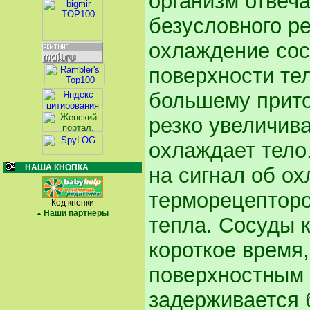
организм отвеча
безусловного ре
охлаждение сос
поверхности те
большему приток
резко увеличива
охлаждает тело
НАША КНОПКА
на сигнал об о
терморецепторо
Код кнопки
Наши партнеры
тепла. Сосуды 
короткое время,
поверхностным 
задерживается 