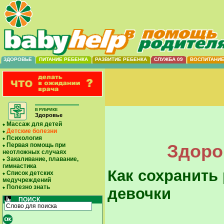
ЗДОРОВЬЕ
ПИТАНИЕ РЕБЕНКА
РАЗВИТИЕ РЕБЕНКА
СЛУЖБА 09
ВОСПИТАНИ
В РУБРИКЕ
Здоровье
Массаж для детей
Детские болезни
Психология
Здоро
Первая помощь при
неотложных случаях
Закаливание, плавание,
гимнастика
Как сохранить
Список детских
медучреждений
Полезно знать
девочки
ПОИСК