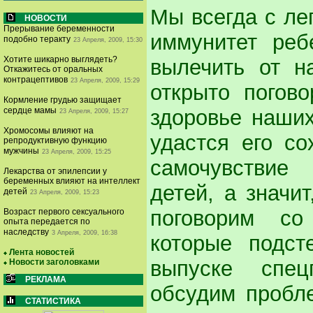
Мы всегда с лег
НОВОСТИ
Прерывание беременности
иммунитет реб
подобно теракту
23 Апреля, 2009, 15:30
Хотите шикарно выглядеть?
вылечить от н
Откажитесь от оральных
контрацептивов
23 Апреля, 2009, 15:29
открыто погов
Кормление грудью защищает
здоровье наших
сердце мамы
23 Апреля, 2009, 15:27
Хромосомы влияют на
удастся его со
репродуктивную функцию
мужчины
23 Апреля, 2009, 15:25
самочувствие
Лекарства от эпилепсии у
беременных влияют на интеллект
детей, а значи
детей
23 Апреля, 2009, 15:23
поговорим со
Возраст первого сексуального
опыта передается по
наследству
3 Апреля, 2009, 16:38
которые подст
Лента новостей
выпуске спец
Новости заголовками
РЕКЛАМА
обсудим пробле
СТАТИСТИКА