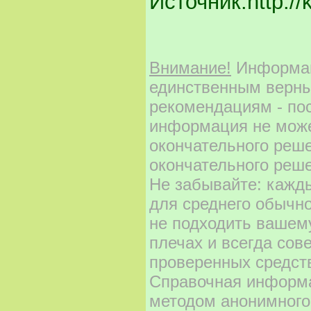
Источник:http://k
Реклама
Google
Внимание!
Информаци
Карты Таро? — система символов, колода из
происхождении карт Таро ни одна не дает то
появились впервые.
Таро
единственным верны
рекомендациям - по
информация не може
окончательного реш
окончательного реше
Не забывайте: кажд
для среднего обычно
не подходить вашему
плечах и всегда сов
проверенных средст
Справочная информа
методом анонимного