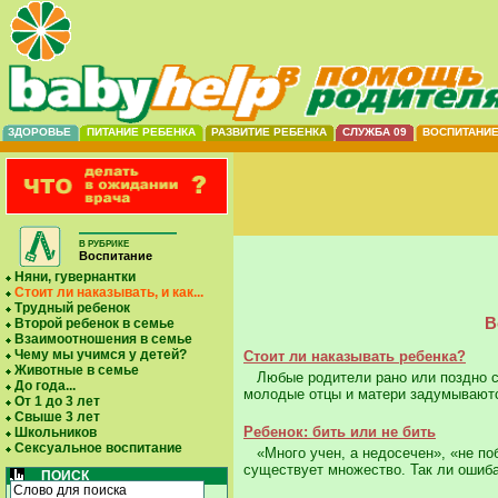
ЗДОРОВЬЕ
ПИТАНИЕ РЕБЕНКА
РАЗВИТИЕ РЕБЕНКА
СЛУЖБА 09
ВОСПИТАНИ
В РУБРИКЕ
Воспитание
Няни, гувернантки
Стоит ли наказывать, и как...
Трудный ребенок
В
Второй ребенок в семье
Взаимоотношения в семье
Чему мы учимся у детей?
Стоит ли наказывать ребенка?
Животные в семье
Любые родители рано или поздно ст
До года...
молодые отцы и матери задумываются
От 1 до 3 лет
Свыше 3 лет
Ребенок: бить или не бить
Школьников
Сексуальное воспитание
«Много учен, а недосечен», «не по
существует множество. Так ли ошиба
ПОИСК