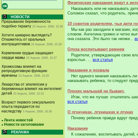
Физические наказания ведут к и
Наказывать или не наказывать детей
Соломон сказал, что родитель, прене
НОВОСТИ
Прерывание беременности
10 советов родителям, чьи дети г
подобно теракту
23 Апреля, 2009, 15:30
Мы как раз заходили в магазин, ко
словом. Ангелина громко и четко вы
Хотите шикарно выглядеть?
она сказала. Это было так неожи...
в
Откажитесь от оральных
контрацептивов
23 Апреля, 2009, 15:29
Олуха воспитывают ремнем
Кормление грудью защищает
Родители, утверждающие свою влас
сердце мамы
23 Апреля, 2009, 15:27
взрослых. ...
вся статья
Хромосомы влияют на
Наказание и похвала
репродуктивную функцию
мужчины
Нет единого мнения наказывать ли 
23 Апреля, 2009, 15:25
наказывать ребенка, то следует при
Лекарства от эпилепсии у
беременных влияют на интеллект
Плохих малышей не бывает.
детей
23 Апреля, 2009, 15:23
Итак, что же лучше: отшлепать шалу
вся статья
Возраст первого сексуального
опыта передается по
наследству
О лгунчиках, лгунишках и лгунах
3 Апреля, 2009, 16:38
Почему ребенок правде вдруг предп
Лента новостей
Новости заголовками
Наказание
РЕКЛАМА
К сожалению, воспитывать детей, не