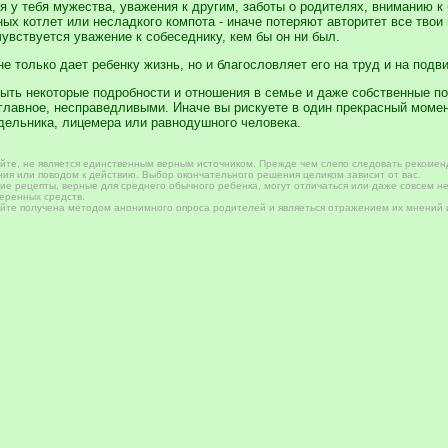
я у тебя мужества, уважения к другим, заботы о родителях, вниманию к
ых котлет или несладкого компота - иначе потеряют авторитет все твои
чувствуется уважение к собеседнику, кем бы он ни был.
е только дает ребенку жизнь, но и благословляет его на труд и на подв
ыть некоторые подробности и отношения в семье и даже собственные п
главное, несправедливыми. Иначе вы рискуете в один прекрасный моме
здельника, лицемера или равнодушного человека.
те, не является единственным верным источником. Прежде чем слепо следовать рекомен
ия или поводом к действию. Выбор окончательного решения целиком зависит от вас.
е рецепты, верные для среднего обычного ребенка, могут отличаться или даже совсем не
веренных средств.
те получена методом анонимного опроса родителей и являеться отражением их мнений и