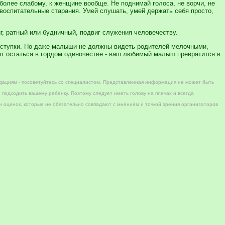
 более слабому, к женщине вообще. Не поднимай голоса, не ворчи, не
 воспитательные старания. Умей слушать, умей держать себя просто,
иг, ратный или будничный, подвиг служения человечеству.
оступки. Но даже малыши не должны видеть родителей мелочными,
нт остаться в гордом одиночестве - ваш любимый малыш превратится в
дациям - посоветуйтесь со специалистом. Представленная информация не может быть
 подходить вашему ребенку. Поэтому следует иметь голову на плечах и всегда
 оценок, которые не обязательно совпадают с мнением и точкой зрения организаторов