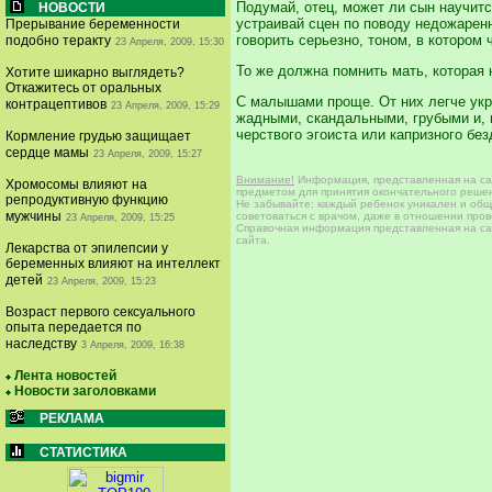
Подумай, отец, может ли сын научитс
НОВОСТИ
устраивай сцен по поводу недожаренн
Прерывание беременности
говорить серьезно, тоном, в котором 
подобно теракту
23 Апреля, 2009, 15:30
То же должна помнить мать, которая н
Хотите шикарно выглядеть?
Откажитесь от оральных
С малышами проще. От них легче укр
контрацептивов
23 Апреля, 2009, 15:29
жадными, скандальными, грубыми и, 
черствого эгоиста или капризного бе
Кормление грудью защищает
сердце мамы
23 Апреля, 2009, 15:27
Внимание!
Информация, представленная на сай
Хромосомы влияют на
предметом для принятия окончательного решен
репродуктивную функцию
Не забывайте: каждый ребенок уникален и общи
мужчины
советоваться с врачом, даже в отношении про
23 Апреля, 2009, 15:25
Справочная информация представленная на сай
сайта.
Лекарства от эпилепсии у
беременных влияют на интеллект
детей
23 Апреля, 2009, 15:23
Возраст первого сексуального
опыта передается по
наследству
3 Апреля, 2009, 16:38
Лента новостей
Новости заголовками
РЕКЛАМА
СТАТИСТИКА