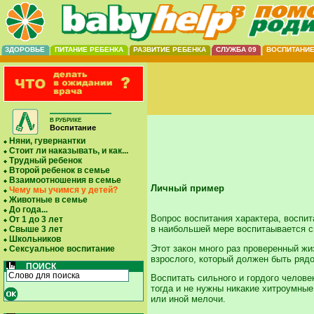
ЗДОРОВЬЕ
ПИТАНИЕ РЕБЕНКА
РАЗВИТИЕ РЕБЕНКА
СЛУЖБА 09
ВОСПИТАНИ
В РУБРИКЕ
Воспитание
Няни, гувернантки
Стоит ли наказывать, и как...
Трудный ребенок
Второй ребенок в семье
Взаимоотношения в семье
Личный пример
Чему мы учимся у детей?
Животные в семье
До года...
Вопрос воспитания характера, воспит
От 1 до 3 лет
в наибольшей мере воспитаывается с
Свыше 3 лет
Школьников
Этот закон много раз проверенный жи
Сексуальное воспитание
взрослого, который должен быть ряд
ПОИСК
Воспитать сильного и гордого челове
тогда и не нужны никакие хитроумные
или иной мелочи.