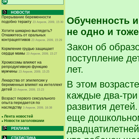
НОВОСТИ
Прерывание беременности
Обученность и
подобно теракту
23 Апреля, 2009, 15:30
не одно и тоже
Хотите шикарно выглядеть?
Откажитесь от оральных
контрацептивов
23 Апреля, 2009, 15:29
Закон об образ
Кормление грудью защищает
сердце мамы
23 Апреля, 2009, 15:27
поступление де
Хромосомы влияют на
лет.
репродуктивную функцию
мужчины
23 Апреля, 2009, 15:25
Лекарства от эпилепсии у
В этом возрасте
беременных влияют на интеллект
детей
23 Апреля, 2009, 15:23
каждые два-три
Возраст первого сексуального
опыта передается по
развития детей
наследству
3 Апреля, 2009, 16:38
еще дошкольно
Лента новостей
Новости заголовками
двадцатилетней
РЕКЛАМА
СТАТИСТИКА