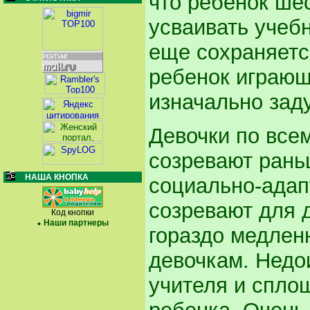
что ребенок ше
усваивать учебн
еще сохраняетс
ребенок играющ
изначально зад
Девочки по все
созревают рань
НАША КНОПКА
социально-адап
созревают для 
Код кнопки
Наши партнеры
гораздо медлен
девочкам. Недои
учителя и спло