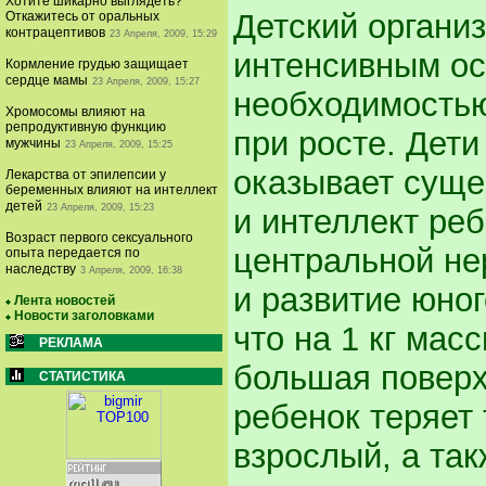
Хотите шикарно выглядеть?
Детский организ
Откажитесь от оральных
контрацептивов
23 Апреля, 2009, 15:29
интенсивным о
Кормление грудью защищает
сердце мамы
23 Апреля, 2009, 15:27
необходимостью
Хромосомы влияют на
репродуктивную функцию
при росте. Дет
мужчины
23 Апреля, 2009, 15:25
оказывает суще
Лекарства от эпилепсии у
беременных влияют на интеллект
детей
23 Апреля, 2009, 15:23
и интеллект ре
Возраст первого сексуального
центральной не
опыта передается по
наследству
3 Апреля, 2009, 16:38
и развитие юног
Лента новостей
Новости заголовками
что на 1 кг мас
РЕКЛАМА
большая поверх
СТАТИСТИКА
ребенок теряет 
взрослый, а так