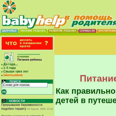
ЗДОРОВЬЕ
ПИТАНИЕ РЕБЕНКА
РАЗВИТИЕ РЕБЕНКА
СЛУЖБА 09
ВОСПИТАНИ
В РУБРИКЕ
Питание ребенка
До года...
1-3 года
Свыше трех лет
Питание
Школьников
ПОИСК
Как правильно
детей в путеш
НОВОСТИ
Прерывание беременности
подобно теракту
23 Апреля, 2009, 15:30